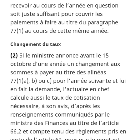
recevoir au cours de l’année en question
soit juste suffisant pour couvrir les
paiements à faire au titre du paragraphe
77(1) au cours de cette même année.
N
Changement du taux
o
(2)
Si le ministre annonce avant le 15
t
octobre d’une année un changement aux
e
m
sommes à payer au titre des alinéas
a
77(1)a), b) ou c) pour l’année suivante et lui
r
en fait la demande, l’actuaire en chef
g
calcule aussi le taux de cotisation
i
nécessaire, à son avis, d’après les
n
a
renseignements communiqués par le
l
ministre des Finances au titre de l’article
e
66.2 et compte tenu des règlements pris en
:
vertu de l’article 69, pour que le montant