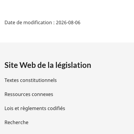
e
D
:
Date de modification :
2026-08-06
é
t
a
Site Web de la législation
i
l
Textes constitutionnels
s
Ressources connexes
d
Lois et règlements codifiés
e
Recherche
l