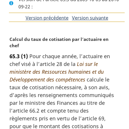
09-22 :
Version précédente
de
Version suivante
de
l'article
l'article
N
Calcul du taux de cotisation par l’actuaire en
o
chef
t
65.3
(1)
Pour chaque année, l’actuaire en
e
chef visé à l’article 28 de la
Loi sur le
m
a
ministère des Ressources humaines et du
r
Développement des compétences
calcule le
g
taux de cotisation nécessaire, à son avis,
i
d’après les renseignements communiqués
n
par le ministre des Finances au titre de
a
l
l’article 66.2 et compte tenu des
e
règlements pris en vertu de l’article 69,
:
pour que le montant des cotisations à