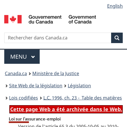
Language
English
Passer
Passer
Passer
au
à
à
selection
contenu
«
la
principal
À
version
propos
HTML
Recherche
R
Rec
de
simplifiée
d
ce
C
Menu
site
MENU
PRINCIPAL
You
Canada.ca
Ministère de la Justice
are
Site Web de la législation
Législation
here:
Lois codifiées
L.C.
1996, ch. 23 - Table des matières
Cette page Web a été archivée dans le Web.
Loi sur l’assurance-emploi
Version de l'article 65.3 du 2005-10-05 au 2010-