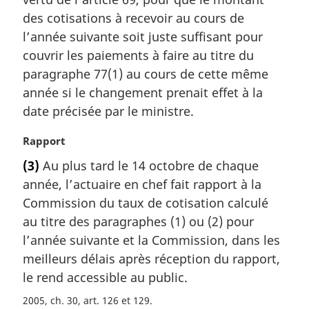
des cotisations à recevoir au cours de
l’année suivante soit juste suffisant pour
couvrir les paiements à faire au titre du
paragraphe 77(1) au cours de cette même
année si le changement prenait effet à la
date précisée par le ministre.
N
Rapport
o
(3)
Au plus tard le 14 octobre de chaque
t
année, l’actuaire en chef fait rapport à la
e
m
Commission du taux de cotisation calculé
a
au titre des paragraphes (1) ou (2) pour
r
l’année suivante et la Commission, dans les
g
meilleurs délais après réception du rapport,
i
le rend accessible au public.
n
a
2005, ch. 30, art. 126 et 129
l