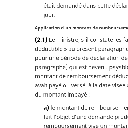
était demandé dans cette déclara
jour.
N
Application d’un montant de rembourse
o
(2.1)
Le ministre, s’il constate les
t
e
déductible » au présent paragraphe
m
pour une période de déclaration de
a
paragraphe) qui est devenu payable
r
g
montant de remboursement déducti
i
avait payé ou versé, à la date visée 
n
a
du montant impayé :
l
e
a)
le montant de remboursement d
:
fait l’objet d’une demande produi
remboursement vise un montant q