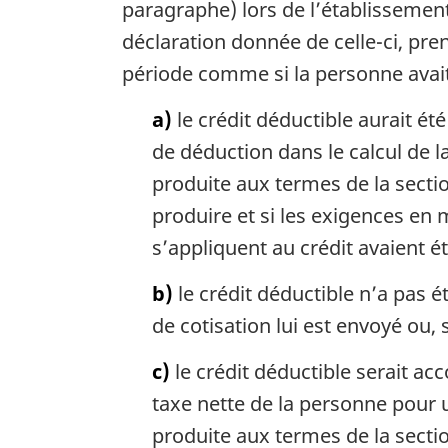
e
paragraphe) lors de l’établissemen
m
déclaration donnée de celle-ci, pre
a
période comme si la personne avait
r
g
a)
le crédit déductible aurait été
i
n
de déduction dans le calcul de l
a
produite aux termes de la section
l
e
produire et si les exigences en
:
s’appliquent au crédit avaient é
b)
le crédit déductible n’a pas 
de cotisation lui est envoyé ou, s’
c)
le crédit déductible serait acc
taxe nette de la personne pour 
produite aux termes de la section