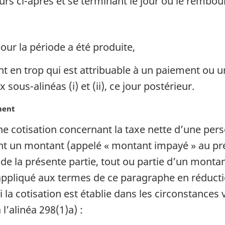
ours ci-après et se terminant le jour où le rembo
pour la période a été produite,
t en trop qui est attribuable à un paiement ou u
 sous-alinéas (i) et (ii), ce jour postérieur.
ment
une cotisation concernant la taxe nette d’une pe
ant un montant (appelé « montant impayé » au p
de la présente partie, tout ou partie d’un mon
 appliqué aux termes de ce paragraphe en réducti
 la cotisation est établie dans les circonstances 
 l’alinéa 298(1)a) :