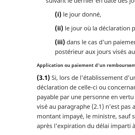
suivant le dernier en date des j
(i)
le jour donné,
(ii)
le jour où la déclaration 
(iii)
dans le cas d’un paiemen
postérieur aux jours visés aux
N
Application ou paiement d’un rembourse
o
(3.1)
Si, lors de l’établissement d’
t
e
déclaration de celle-ci ou concern
m
payable par une personne en vertu 
a
visé au paragraphe (2.1) n’est pas
r
g
montant impayé, le ministre, sauf si
i
après l’expiration du délai imparti à
n
a