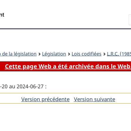
Passer
Passer
Passer
au
à
à
Recherche
contenu
«
la
principal
À
version
propos
HTML
de
simplifiée
ce
 de la législation
Législation
Lois codifiées
L.R.C.
(1985
site
Cette page Web a été archivée dans le Web
6-20 au 2024-06-27 :
Version précédente
de
Version suivante
de
l'article
l'artic