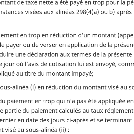
ntant de taxe nette a été payé en trop pour la péri
onstances visées aux alinéas 298(4)a) ou b) après 
aiement en trop en réduction d’un montant (appe
e payer ou de verser en application de la présente
duire une déclaration aux termes de la présente p
our où l’avis de cotisation lui est envoyé, comme
pliqué au titre du montant impayé;
us-alinéa (i) en réduction du montant visé au sou
 du paiement en trop qui n’a pas été appliquée en v
cette partie du paiement calculés au taux réglem
dernier en date des jours ci-après et se terminant
 visé au sous-alinéa (ii) :