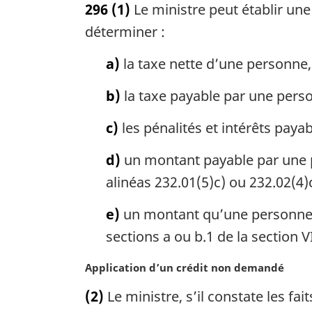
296
(1)
Le ministre peut établir une
t
e
déterminer :
m
a
a)
la taxe nette d’une personne,
r
g
b)
la taxe payable par une person
i
n
c)
les pénalités et intérêts paya
a
l
d)
un montant payable par une pe
e
alinéas 232.01(5)c) ou 232.02(4)
:
e)
un montant qu’une personne e
sections a ou b.1 de la section VI
N
Application d’un crédit non demandé
o
(2)
Le ministre, s’il constate les fa
t