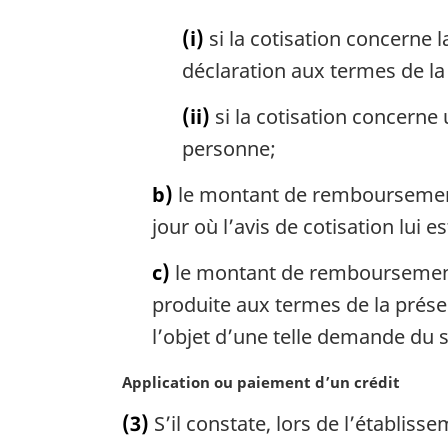
(i)
si la cotisation concerne l
déclaration aux termes de la 
(ii)
si la cotisation concerne
personne;
b)
le montant de remboursement 
jour où l’avis de cotisation lui e
c)
le montant de remboursement d
produite aux termes de la présente
l’objet d’une telle demande du se
N
Application ou paiement d’un crédit
o
(3)
S’il constate, lors de l’établis
t