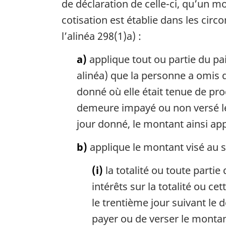
e
de déclaration de celle-ci, qu’un mo
m
cotisation est établie dans les circ
a
l’alinéa 298(1)a) :
r
g
a)
applique tout ou partie du p
i
n
alinéa) que la personne a omis d
a
donné où elle était tenue de pro
l
e
demeure impayé ou non versé le j
:
jour donné, le montant ainsi ap
b)
applique le montant visé au so
(i)
la totalité ou toute partie
intérêts sur la totalité ou 
le trentième jour suivant le 
payer ou de verser le montant