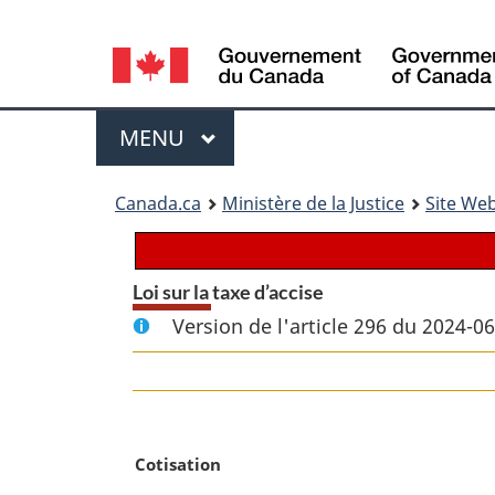
Language
selection
Menu
MENU
PRINCIPAL
You
Canada.ca
Ministère de la Justice
Site Web
are
here:
Loi sur la taxe d’accise
Version de l'article 296 du 2024-0
N
Cotisation
o