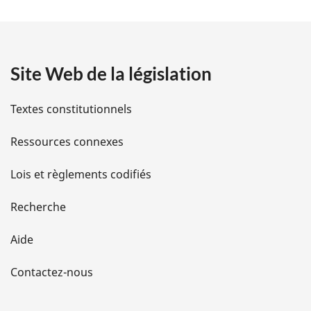
t
a
Site Web de la législation
i
l
Textes constitutionnels
s
Ressources connexes
d
Lois et règlements codifiés
e
Recherche
l
Aide
a
Contactez-nous
p