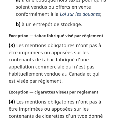
r
g
soient vendus ou offerts en vente
i
conformément à la
Loi sur les douanes
;
n
a
b)
à un entrepôt de stockage.
l
e
N
Exception — tabac fabriqué visé par règlement
:
o
(3)
Les mentions obligatoires n’ont pas à
t
être imprimées ou apposées sur les
e
m
contenants de tabac fabriqué d’une
a
appellation commerciale qui n’est pas
r
habituellement vendue au Canada et qui
g
est visée par règlement.
i
n
N
Exception — cigarettes visées par règlement
a
o
l
(4)
Les mentions obligatoires n’ont pas à
t
e
être imprimées ou apposées sur les
e
:
m
contenants de cigarettes d’un type donné