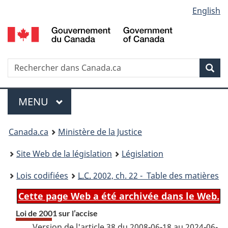
Language
English
Passer
Passer
Passer
au
à
à
selection
contenu
«
la
principal
À
version
propos
HTML
Recherche
R
Rec
de
simplifiée
d
ce
C
Menu
site
MENU
PRINCIPAL
You
Canada.ca
Ministère de la Justice
are
Site Web de la législation
Législation
here:
Lois codifiées
L.C.
2002, ch. 22 - Table des matières
Cette page Web a été archivée dans le Web.
Loi de 2001 sur l’accise
Version de l'article 38 du 2008-06-18 au 2024-06-