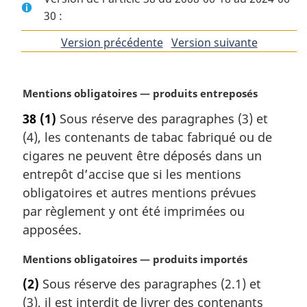
30 :
Version précédente
de
Version suivante
de
l'article
l'article
N
Mentions obligatoires — produits entreposés
o
38
(1)
Sous réserve des paragraphes (3) et
t
(4), les contenants de tabac fabriqué ou de
e
m
cigares ne peuvent être déposés dans un
a
entrepôt d’accise que si les mentions
r
obligatoires et autres mentions prévues
g
par règlement y ont été imprimées ou
i
apposées.
n
a
N
Mentions obligatoires — produits importés
l
o
e
(2)
Sous réserve des paragraphes (2.1) et
t
:
(3), il est interdit de livrer des contenants
e