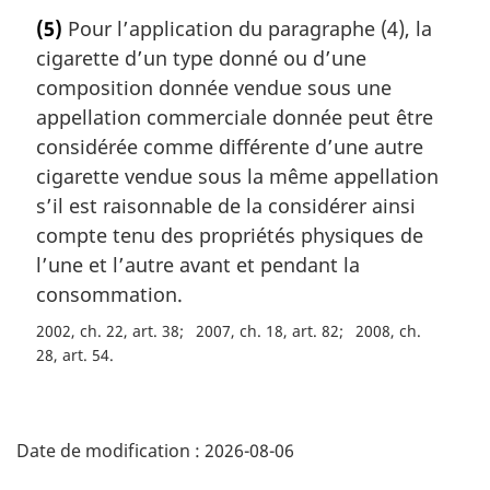
o
(5)
Pour l’application du paragraphe (4), la
t
cigarette d’un type donné ou d’une
e
m
composition donnée vendue sous une
a
appellation commerciale donnée peut être
r
considérée comme différente d’une autre
g
cigarette vendue sous la même appellation
i
s’il est raisonnable de la considérer ainsi
n
a
compte tenu des propriétés physiques de
l
l’une et l’autre avant et pendant la
e
consommation.
:
2002, ch. 22, art. 38
2007, ch. 18, art. 82
2008, ch.
28, art. 54
D
Date de modification :
2026-08-06
é