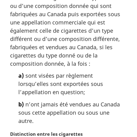
a
ou d’une composition donnée qui sont
r
fabriquées au Canada puis exportées sous
g
une appellation commerciale qui est
i
également celle de cigarettes d’un type
n
a
différent ou d’une composition différente,
l
fabriquées et vendues au Canada, si les
e
cigarettes du type donné ou de la
:
composition donnée, à la fois :
a)
sont visées par règlement
lorsqu’elles sont exportées sous
l’appellation en question;
b)
n’ont jamais été vendues au Canada
sous cette appellation ou sous une
autre.
N
Distinction entre les cigarettes