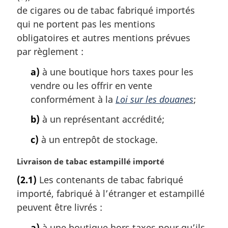
m
de cigares ou de tabac fabriqué importés
a
qui ne portent pas les mentions
r
obligatoires et autres mentions prévues
g
par règlement :
i
n
a)
à une boutique hors taxes pour les
a
vendre ou les offrir en vente
l
conformément à la
Loi sur les douanes
;
e
:
b)
à un représentant accrédité;
c)
à un entrepôt de stockage.
N
Livraison de tabac estampillé importé
o
(2.1)
Les contenants de tabac fabriqué
t
importé, fabriqué à l’étranger et estampillé
e
m
peuvent être livrés :
a
a)
à une boutique hors taxes pour qu’ils