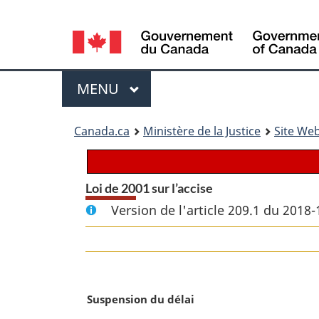
Language
selection
Menu
MENU
PRINCIPAL
You
Canada.ca
Ministère de la Justice
Site Web
are
here:
Loi de 2001 sur l’accise
Version de l'article 209.1 du 2018-
N
Suspension du délai
o