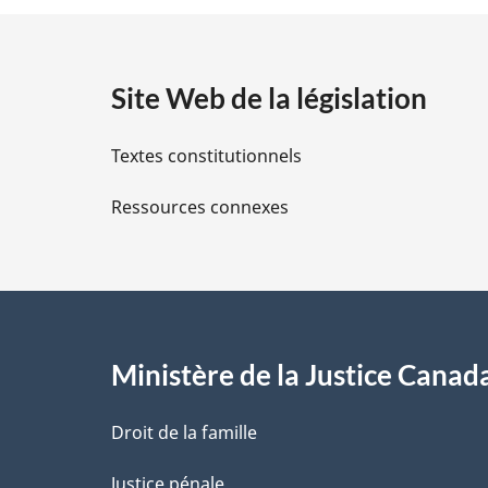
t
a
Site Web de la législation
i
Textes constitutionnels
l
Ressources connexes
s
d
e
l
Ministère de la Justice Canad
a
Droit de la famille
p
Justice pénale