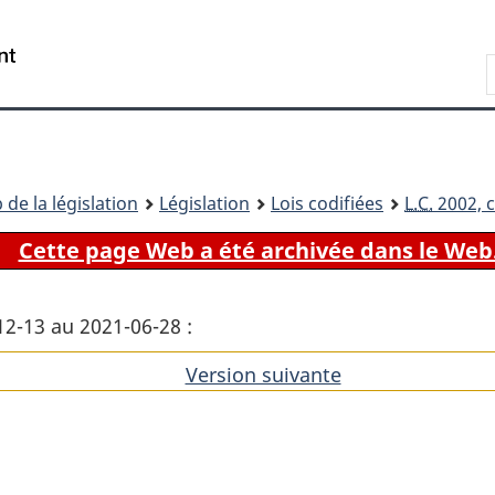
Passer
Passer
Passer
au
à
à
Recherche
contenu
«
la
principal
À
version
propos
HTML
de
simplifiée
ce
 de la législation
Législation
Lois codifiées
L.C.
2002, c
site
Cette page Web a été archivée dans le Web
12-13 au 2021-06-28 :
Version suivante
de
l'article