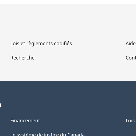
Lois et règlements codifiés
Aide
Recherche
Cont
a
Financement
Lois
Le système de justice du Canada