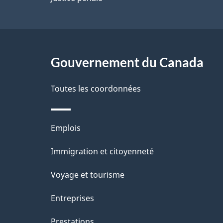
a
g
Gouvernement du Canada
e
Toutes les coordonnées
Thèmes
Emplois
et
Immigration et citoyenneté
sujets
Voyage et tourisme
Entreprises
Prestations