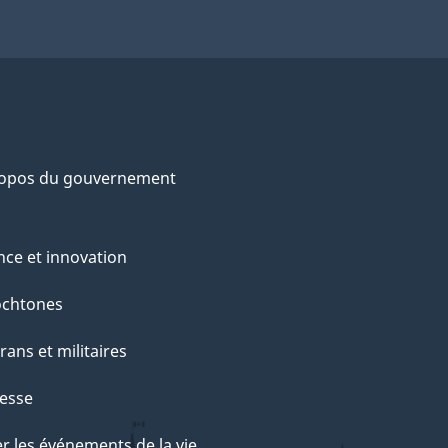
ropos du gouvernement
nce et innovation
ochtones
rans et militaires
esse
r les événements de la vie