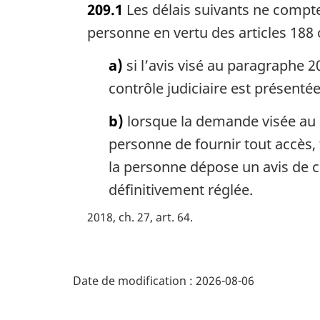
209.1
Les délais suivants ne compten
t
e
personne en vertu des articles 188 
m
a
a)
si l’avis visé au paragraphe 2
r
contrôle judiciaire est présentée
g
i
b)
lorsque la demande visée au p
n
personne de fournir tout accès, 
a
l
la personne dépose un avis de c
e
définitivement réglée.
:
2018, ch. 27, art. 64
D
Date de modification :
2026-08-06
é