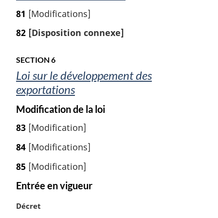
p
i
a
81
[Modifications]
n
g
a
82
[Disposition connexe]
e
l
e
:
SECTION 6
Loi sur le développement des
exportations
Modification de la loi
83
[Modification]
84
[Modifications]
85
[Modification]
Entrée en vigueur
N
Décret
o