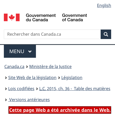
Language
English
Passer
Passer
Passer
au
à
à
selection
contenu
«
la
principal
À
version
propos
HTML
Recherche
R
Rec
de
simplifiée
d
ce
C
Menu
site
MENU
PRINCIPAL
You
Canada.ca
Ministère de la Justice
are
Site Web de la législation
Législation
here:
Lois codifiées
L.C.
2015, ch. 36 - Table des matières
Versions antérieures
Cette page Web a été archivée dans le Web.