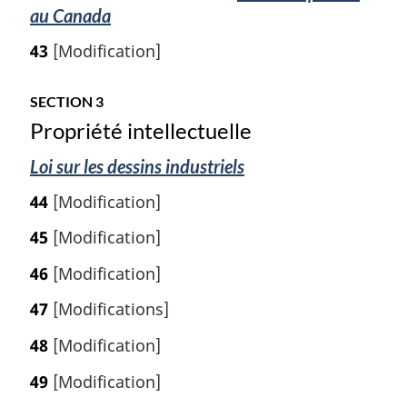
au Canada
n
a
43
[Modification]
l
e
:
SECTION 3
Propriété intellectuelle
Loi sur les dessins industriels
44
[Modification]
45
[Modification]
46
[Modification]
47
[Modifications]
48
[Modification]
49
[Modification]