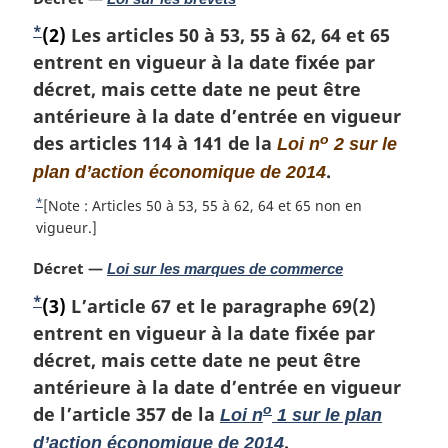
s
t
e
o
o
d
*
N
(2)
Les articles 50 à 53, 55 à 62, 64 et 65
:
t
u
e
o
entrent en vigueur à la date fixée par
e
r
p
m
t
décret, mais cette date ne peut être
à
a
a
l
e
antérieure à la date d’entrée en vigueur
r
a
g
d
des articles 114 à 141 de la
o
Loi n
2 sur le
g
r
e
e
.
plan d’action économique de 2014
i
é
b
n
f
*
R
[Note : Articles 50 à 53, 55 à 62, 64 et 65 non en
a
é
a
e
vigueur.]
l
r
s
t
e
e
N
Décret —
Loi sur les marques de commerce
o
d
:
n
o
u
*
e
N
(3)
L’article 67 et le paragraphe 69(2)
c
t
r
p
o
entrent en vigueur à la date fixée par
e
e
à
d
m
a
t
décret, mais cette date ne peut être
l
e
a
a
g
e
antérieure à la date d’entrée en vigueur
l
r
r
e
d
de l’article 357 de la
o
Loi n
1 sur le plan
a
g
é
e
.
n
d’action économique de 2014
i
f