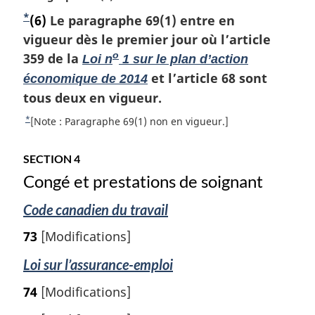
e
a
n
f
e
o
o
l
b
*
a
N
(6)
Le paragraphe 69(1) entre en
g
é
p
t
u
a
l
a
r
o
vigueur dès le premier jour où l’article
e
a
e
r
n
e
e
s
g
m
t
359 de la
o
Loi n
1 sur le plan d’action
à
o
:
n
e
a
d
l
e
t
et l’article 68 sont
économique de 2014
c
r
a
e
e
d
tous deux en vigueur.
e
g
r
d
p
e
d
i
*
é
R
[Note : Paragraphe 69(1) non en vigueur.]
e
e
a
b
n
f
e
b
l
a
g
a
é
t
a
SECTION 4
a
l
r
o
s
e
s
n
Congé et prestations de soignant
e
e
u
d
d
o
:
n
r
e
t
Code canadien du travail
e
c
à
p
e
p
e
l
a
73
[Modifications]
d
d
a
g
a
e
e
r
e
Loi sur l’assurance-emploi
g
b
l
é
a
e
74
[Modifications]
a
f
s
n
é