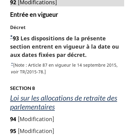
92
[Modifications]
d
e
Entrée en vigueur
l
a
N
Décret
n
o
*
N
93
Les dispositions de la présente
o
t
o
section entrent en vigueur à la date ou
t
e
e
m
t
aux dates fixées par décret.
d
a
e
*
R
[Note : Article 87 en vigueur le 14 septembre 2015,
e
r
d
e
voir
TR/2015-78.]
b
g
t
e
a
i
o
s
b
n
SECTION 8
u
d
a
a
Loi sur les allocations de retraite des
r
e
l
s
parlementaires
à
p
e
d
l
a
:
94
[Modification]
a
e
g
r
e
p
95
[Modification]
é