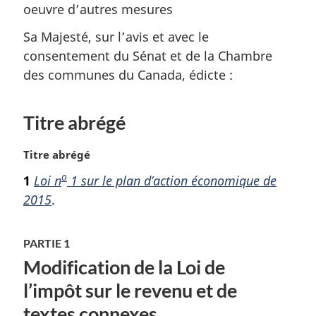
oeuvre d’autres mesures
Sa Majesté, sur l’avis et avec le
consentement du Sénat et de la Chambre
des communes du Canada, édicte :
Titre abrégé
N
Titre abrégé
o
o
1
Loi n
1 sur le plan d’action économique de
t
2015
.
e
m
a
PARTIE 1
r
Modification de la Loi de
g
i
l’impôt sur le revenu et de
n
textes connexes
a