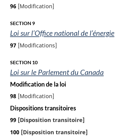
a
f
96
[Modification]
g
é
r
e
e
SECTION 9
n
Loi sur l’Office national de l’énergie
c
e
97
[Modifications]
d
e
SECTION 10
l
a
Loi sur le Parlement du Canada
n
o
Modification de la loi
t
98
[Modification]
e
d
Dispositions transitoires
e
b
99
[Disposition transitoire]
a
s
100
[Disposition transitoire]
d