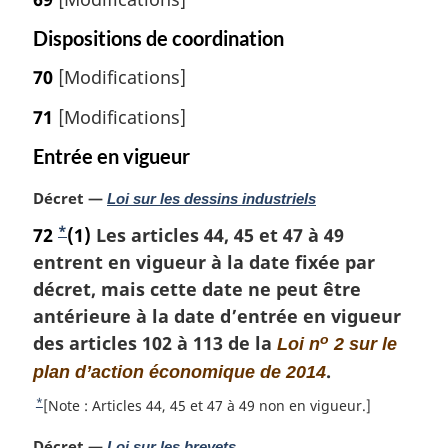
Dispositions de coordination
70
[Modifications]
71
[Modifications]
Entrée en vigueur
N
Décret —
Loi sur les dessins industriels
o
*
72
N
(1)
Les articles 44, 45 et 47 à 49
t
entrent en vigueur à la date fixée par
o
e
m
décret, mais cette date ne peut être
t
a
antérieure à la date d’entrée en vigueur
e
r
des articles 102 à 113 de la
d
o
Loi n
2 sur le
g
e
.
plan d’action économique de 2014
i
b
n
*
R
[Note : Articles 44, 45 et 47 à 49 non en vigueur.]
a
a
e
l
N
Décret —
Loi sur les brevets