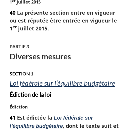
er
N
1
juillet 2015
o
40
La présente section entre en vigueur
t
ou est réputée être entrée en vigueur le
e
er
m
1
juillet 2015.
a
r
PARTIE 3
g
i
Diverses mesures
n
a
l
SECTION 1
e
Loi fédérale sur l’équilibre budgétaire
:
Édiction de la loi
N
Édiction
o
41
Est édictée la
Loi fédérale sur
t
, dont le texte suit et
l’équilibre budgétaire
e