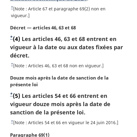
o
b
n
é
*
R
[Note : Article 67 et paragraphe 69(2) non en
t
a
r
a
e
vigueur.]
e
l
e
s
t
d
e
n
N
Décret — articles 46, 63 et 68
o
d
e
:
c
o
u
*
N
(4)
Les articles 46, 63 et 68 entrent en
e
b
e
t
r
a
o
vigueur à la date ou aux dates fixées par
p
d
e
à
s
e
m
t
décret.
a
l
d
l
a
a
e
g
*
e
R
[Note : Articles 46, 63 et 68 non en vigueur.]
a
r
r
d
e
p
e
n
g
é
N
Douze mois après la date de sanction de la
a
t
e
o
i
f
o
présente loi
g
o
t
b
n
é
t
e
u
e
*
a
N
(5)
Les articles 54 et 66 entrent en
a
r
e
r
d
l
e
o
vigueur douze mois après la date de
s
m
à
e
e
n
a
t
sanction de la présente loi.
d
l
b
:
c
r
a
e
e
a
*
R
[Note : Articles 54 et 66 en vigueur le 24 juin 2016.]
e
g
r
s
d
p
e
d
i
é
d
N
Paragraphe 69(1)
t
e