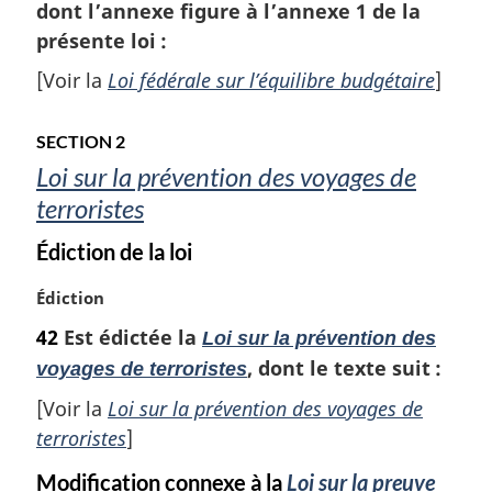
m
dont l’annexe figure à l’annexe 1 de la
a
présente loi :
r
[Voir la
Loi fédérale sur l’équilibre budgétaire
]
g
i
n
SECTION 2
a
Loi sur la prévention des voyages de
l
e
terroristes
:
Édiction de la loi
N
Édiction
o
42
Est édictée la
Loi sur la prévention des
t
, dont le texte suit :
voyages de terroristes
e
m
[Voir la
Loi sur la prévention des voyages de
a
terroristes
]
r
g
Modification connexe à la
Loi sur la preuve
i