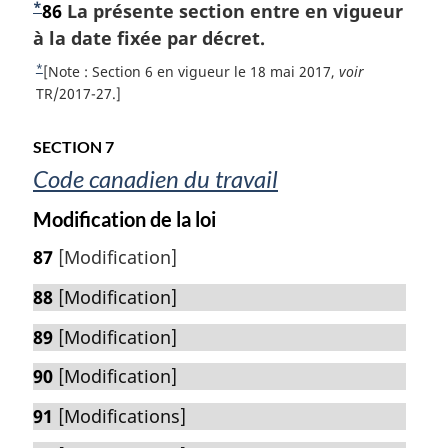
*
N
86
La présente section entre en vigueur
t
o
à la date fixée par décret.
e
m
t
*
R
[Note : Section 6 en vigueur le 18 mai 2017,
voir
a
e
e
TR/2017-27.]
r
t
d
g
o
e
SECTION 7
i
u
b
n
Code canadien du travail
r
a
a
à
l
Modification de la loi
s
l
e
a
d
87
[Modification]
:
r
e
é
88
[Modification]
p
f
a
89
[Modification]
é
r
g
90
[Modification]
e
e
n
91
[Modifications]
c
e