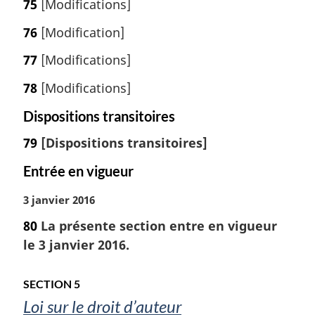
d
75
[Modifications]
o
r
e
t
e
76
[Modification]
p
e
n
a
d
c
77
[Modifications]
g
e
e
e
b
d
78
[Modifications]
a
e
Dispositions transitoires
s
l
d
a
79
[Dispositions transitoires]
e
n
p
o
Entrée en vigueur
a
t
g
e
N
3 janvier 2016
e
d
o
80
La présente section entre en vigueur
e
t
b
le 3 janvier 2016.
e
a
m
s
a
SECTION 5
d
r
e
Loi sur le droit d’auteur
g