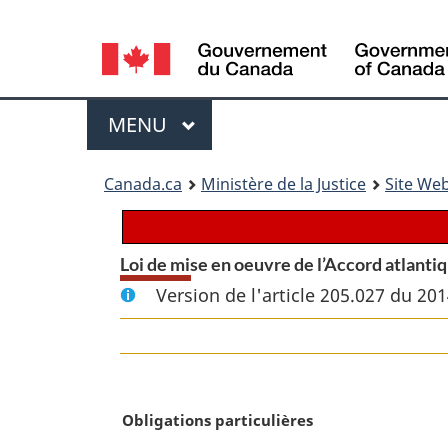
Language
selection
Menu
MENU
PRINCIPAL
You
Canada.ca
Ministère de la Justice
Site Web
are
here:
Loi de mise en oeuvre de l’Accord atlanti
Version de l'article 205.027 du 20
N
Obligations particulières
o