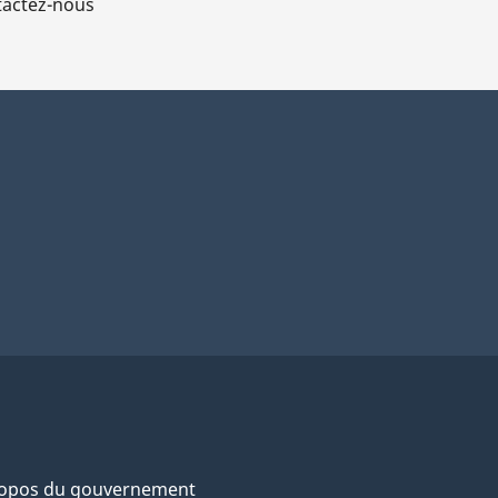
actez-nous
ropos du gouvernement