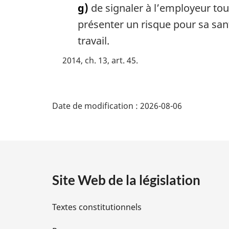
g)
de signaler à l’employeur tou
présenter un risque pour sa sant
travail.
2014, ch. 13, art. 45
D
Date de modification :
2026-08-06
é
t
a
Site Web de la législation
i
Textes constitutionnels
l