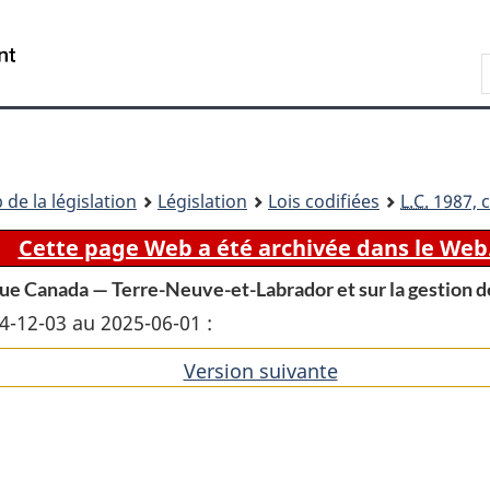
Passer
Passer
Passer
au
à
à
Recherche
contenu
«
la
principal
À
version
propos
HTML
de
simplifiée
ce
 de la législation
Législation
Lois codifiées
L.C.
1987, c
site
Cette page Web a été archivée dans le Web
que Canada — Terre-Neuve-et-Labrador et sur la gestion d
14-12-03 au 2025-06-01 :
Version suivante
de
l'article