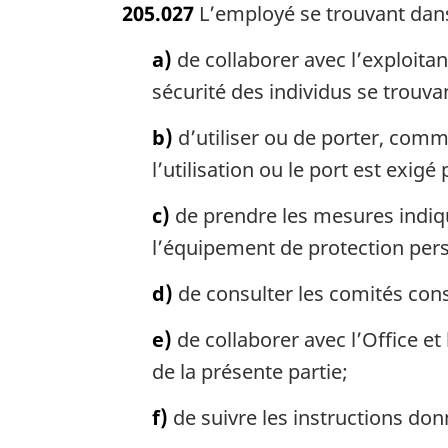
205.027
L’employé se trouvant dans u
t
e
a)
de collaborer avec l’exploitan
m
a
sécurité des individus se trouvan
r
g
b)
d’utiliser ou de porter, comm
i
l’utilisation ou le port est exig
n
a
c)
de prendre les mesures indiqu
l
l’équipement de protection perso
e
:
d)
de consulter les comités const
e)
de collaborer avec l’Office et
de la présente partie;
f)
de suivre les instructions donn