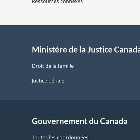
Ressources connexes
s
d
e
l
Ministère de la Justice Canad
a
Droit de la famille
p
Justice pénale
a
g
Gouvernement du Canada
e
Toutes les coordonnées