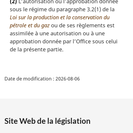
(2)
L’autorisation ou l’approbation donnée
t
:
sous le régime du paragraphe 3.2(1) de la
e
m
Loi sur la production et la conservation du
a
pétrole et du gaz
ou de ses règlements est
r
assimilée à une autorisation ou à une
g
approbation donnée par l’Office sous celui
i
de la présente partie.
n
a
l
D
e
:
Date de modification :
2026-08-06
é
t
a
Site Web de la législation
i