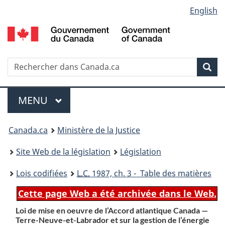
Language
English
Passer
Passer
Passer
au
à
à
selection
contenu
«
la
principal
À
version
propos
HTML
Recherche
R
Rec
de
simplifiée
d
ce
C
Menu
site
MENU
PRINCIPAL
You
Canada.ca
Ministère de la Justice
are
Site Web de la législation
Législation
here:
Lois codifiées
L.C.
1987, ch. 3 - Table des matières
Cette page Web a été archivée dans le Web.
Loi de mise en oeuvre de l’Accord atlantique Canada —
Terre-Neuve-et-Labrador et sur la gestion de l’énergie