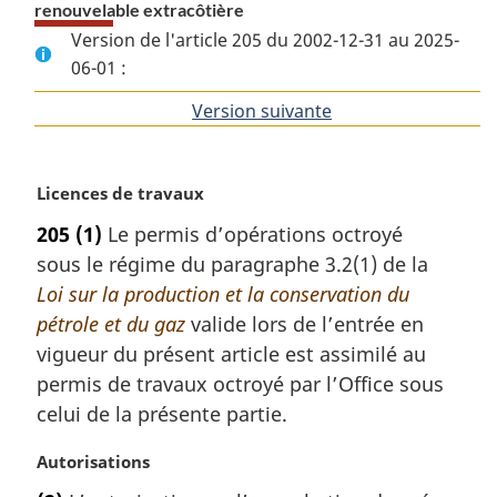
renouvelable extracôtière
Version de l'article 205 du 2002-12-31 au 2025-
06-01 :
Version suivante
de
l'article
N
Licences de travaux
o
205
(1)
Le permis d’opérations octroyé
t
sous le régime du paragraphe 3.2(1) de la
e
m
Loi sur la production et la conservation du
a
pétrole et du gaz
valide lors de l’entrée en
r
vigueur du présent article est assimilé au
g
permis de travaux octroyé par l’Office sous
i
celui de la présente partie.
n
a
N
Autorisations
l
o
e