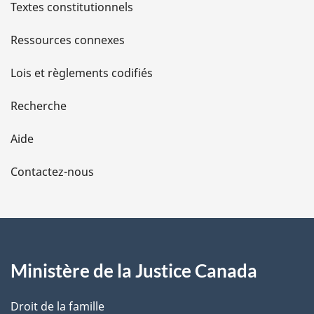
l
Textes constitutionnels
s
Ressources connexes
d
Lois et règlements codifiés
e
Recherche
l
Aide
a
Contactez-nous
p
a
g
Ministère de la Justice Canada
e
Droit de la famille