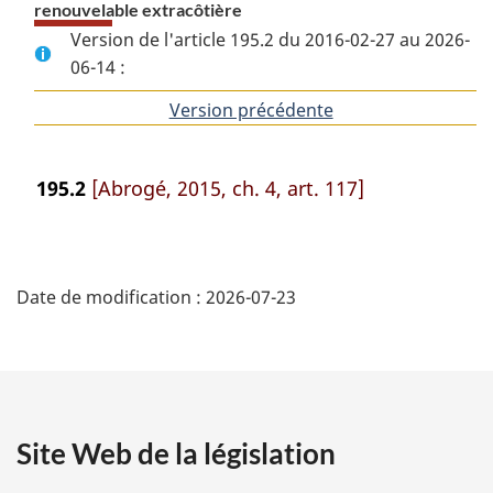
renouvelable extracôtière
Version de l'article 195.2 du 2016-02-27 au 2026-
06-14 :
Version précédente
de
l'article
195.2
[Abrogé, 2015, ch. 4, art. 117]
D
Date de modification :
2026-07-23
é
t
a
Site Web de la législation
i