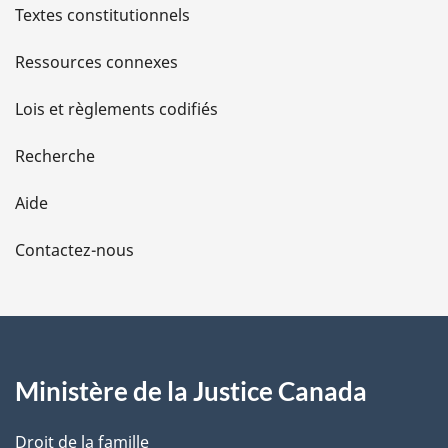
l
Textes constitutionnels
s
Ressources connexes
d
Lois et règlements codifiés
e
Recherche
l
Aide
a
Contactez-nous
p
a
g
Ministère de la Justice Canada
e
Droit de la famille