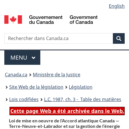
Language
English
Passer
Passer
Passer
au
à
à
selection
contenu
«
la
principal
À
version
propos
HTML
Recherche
R
Rec
de
simplifiée
d
ce
C
Menu
site
MENU
PRINCIPAL
You
Canada.ca
Ministère de la Justice
are
Site Web de la législation
Législation
here:
Lois codifiées
L.C.
1987, ch. 3 - Table des matières
Cette page Web a été archivée dans le Web.
Loi de mise en oeuvre de l’Accord atlantique Canada —
Terre-Neuve-et-Labrador et sur la gestion de l’énergie