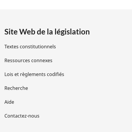
:
t
a
Site Web de la législation
i
l
Textes constitutionnels
s
Ressources connexes
d
Lois et règlements codifiés
e
Recherche
l
Aide
a
Contactez-nous
p