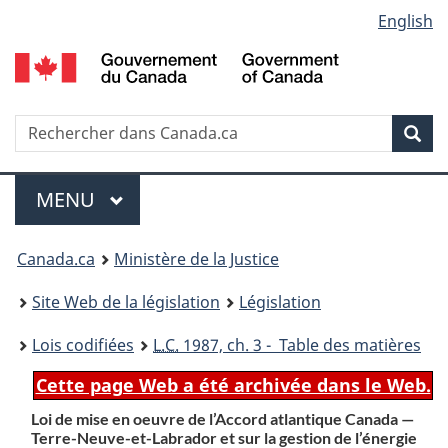
Language
English
Passer
Passer
Passer
au
à
à
selection
contenu
«
la
principal
À
version
propos
HTML
Recherche
R
Rec
de
simplifiée
d
ce
C
Menu
site
MENU
PRINCIPAL
You
Canada.ca
Ministère de la Justice
are
Site Web de la législation
Législation
here:
Lois codifiées
L.C.
1987, ch. 3 - Table des matières
Cette page Web a été archivée dans le Web.
Loi de mise en oeuvre de l’Accord atlantique Canada —
Terre-Neuve-et-Labrador et sur la gestion de l’énergie