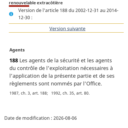
renouvelable extracôtière
Version de l'article 188 du 2002-12-31 au 2014-
12-30 :
Version suivante
de
l'article
N
Agents
o
188
Les agents de la sécurité et les agents
t
du contrôle de l’exploitation nécessaires à
e
m
l’application de la présente partie et de ses
a
règlements sont nommés par l’Office.
r
1987, ch. 3, art. 188
1992, ch. 35, art. 80
g
i
n
D
a
Date de modification :
2026-08-06
l
é
e