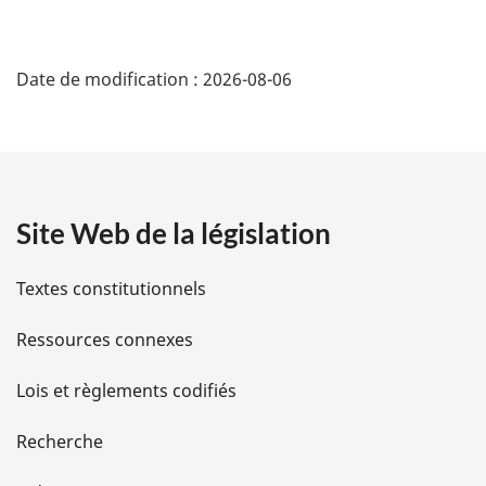
:
D
Date de modification :
2026-08-06
é
t
a
Site Web de la législation
i
l
Textes constitutionnels
s
Ressources connexes
d
Lois et règlements codifiés
e
Recherche
l