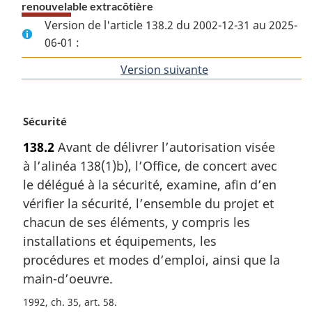
renouvelable extracôtière
Version de l'article 138.2 du 2002-12-31 au 2025-
06-01 :
Version suivante
de
l'article
N
Sécurité
o
138.2
Avant de délivrer l’autorisation visée
t
à l’alinéa 138(1)b), l’Office, de concert avec
e
m
le délégué à la sécurité, examine, afin d’en
a
vérifier la sécurité, l’ensemble du projet et
r
chacun de ses éléments, y compris les
g
installations et équipements, les
i
procédures et modes d’emploi, ainsi que la
n
a
main-d’oeuvre.
l
1992, ch. 35, art. 58
e