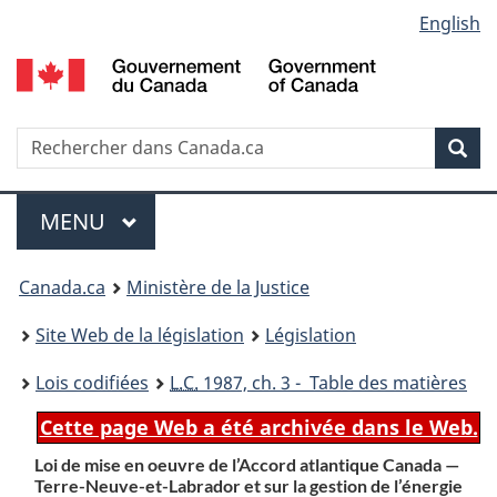
Language
English
Passer
Passer
Passer
au
à
à
selection
contenu
«
la
principal
À
version
propos
HTML
Recherche
R
Rec
de
simplifiée
d
ce
C
Menu
site
MENU
PRINCIPAL
You
Canada.ca
Ministère de la Justice
are
Site Web de la législation
Législation
here:
Lois codifiées
L.C.
1987, ch. 3 - Table des matières
Cette page Web a été archivée dans le Web.
Loi de mise en oeuvre de l’Accord atlantique Canada —
Terre-Neuve-et-Labrador et sur la gestion de l’énergie