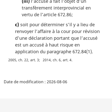
(iii)
l’accusé a fait l’objet d’un
transfèrement interprovincial en
vertu de l’article 672.86;
c)
soit pour déterminer s’il y a lieu de
renvoyer l’affaire à la cour pour révision
d’une déclaration portant que l’accusé
est un accusé à haut risque en
application du paragraphe 672.84(1).
2005, ch. 22, art. 3
2014, ch. 6, art. 4
D
Date de modification :
2026-08-06
é
t
a