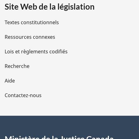
Site Web de la législation
i
l
Textes constitutionnels
s
Ressources connexes
d
Lois et règlements codifiés
e
Recherche
l
Aide
a
Contactez-nous
p
a
g
Ministère de la Justice Canada