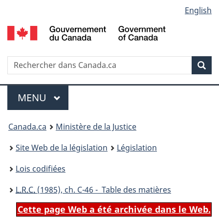
Language
English
Passer
Passer
Passer
au
à
à
selection
contenu
«
la
principal
À
version
propos
HTML
Recherche
R
Rec
de
simplifiée
d
ce
C
Menu
site
MENU
PRINCIPAL
You
Canada.ca
Ministère de la Justice
are
Site Web de la législation
Législation
here:
Lois codifiées
L.R.C.
(1985), ch. C-46 - Table des matières
Cette page Web a été archivée dans le Web.