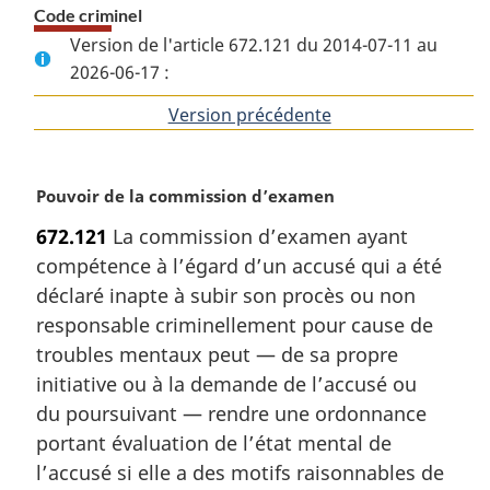
Code criminel
Version de l'article 672.121 du 2014-07-11 au
2026-06-17 :
Version précédente
de
l'article
N
Pouvoir de la commission d’examen
o
672.121
La commission d’examen ayant
t
compétence à l’égard d’un accusé qui a été
e
m
déclaré inapte à subir son procès ou non
a
responsable criminellement pour cause de
r
troubles mentaux peut — de sa propre
g
initiative ou à la demande de l’accusé ou
i
du poursuivant — rendre une ordonnance
n
a
portant évaluation de l’état mental de
l
l’accusé si elle a des motifs raisonnables de
e