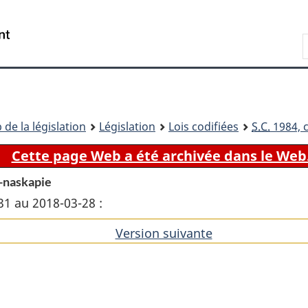
Passer
Passer
Passer
au
à
à
Recherche
contenu
«
la
principal
À
version
propos
HTML
de
simplifiée
ce
 de la législation
Législation
Lois codifiées
S.C.
1984, c
site
Cette page Web a été archivée dans le Web
e-naskapie
31 au 2018-03-28 :
Version suivante
de
l'article