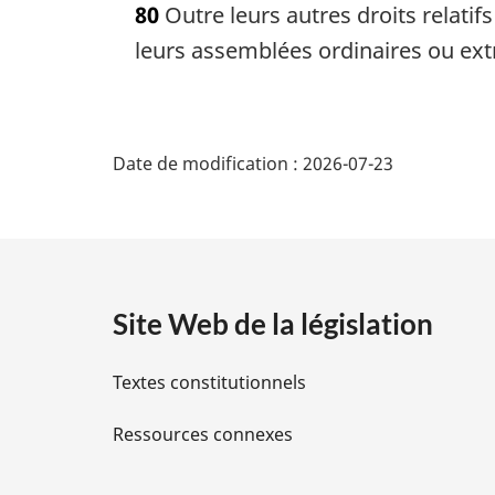
80
Outre leurs autres droits relatif
t
e
leurs assemblées ordinaires ou ext
m
a
r
D
g
Date de modification :
2026-07-23
i
é
n
a
t
l
e
a
:
Site Web de la législation
i
Textes constitutionnels
l
Ressources connexes
s