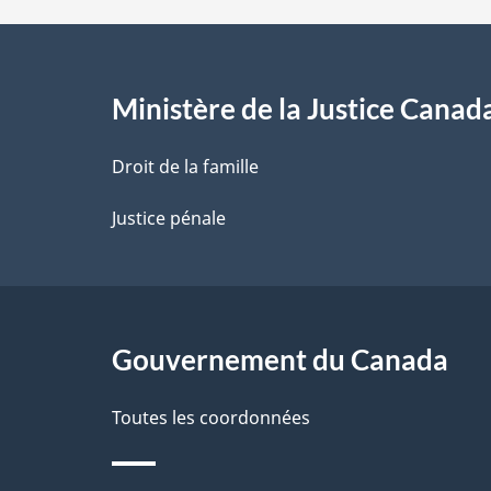
d
e
l
Ministère de la Justice Canad
a
Droit de la famille
p
Justice pénale
a
g
Gouvernement du Canada
e
Toutes les coordonnées