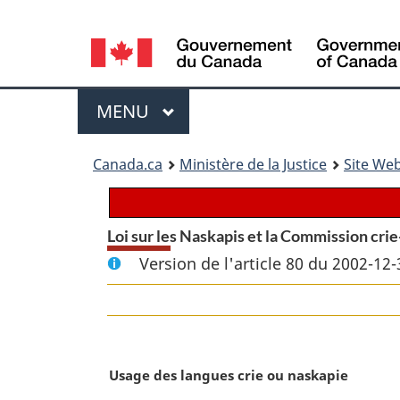
Language
selection
Menu
MENU
PRINCIPAL
You
Canada.ca
Ministère de la Justice
Site Web
are
here:
Loi sur les Naskapis et la Commission cri
Version de l'article 80 du 2002-12-
N
Usage des langues crie ou naskapie
o