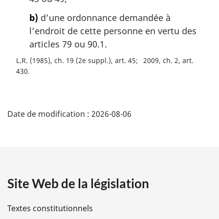
:
b)
d’une ordonnance demandée à
l’endroit de cette personne en vertu des
articles 79 ou 90.1.
L.R. (1985), ch. 19 (2e suppl.), art. 45
2009, ch. 2, art.
430
D
Date de modification :
2026-08-06
é
t
a
Site Web de la législation
i
l
Textes constitutionnels