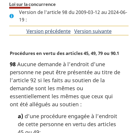
Loi sur la concurrence
Version de l'article 98 du 2009-03-12 au 2024-06-
19 :
Version précédente
de
Version suivante
de
l'article
l'article
N
Procédures en vertu des articles 45, 49, 79 ou 90.1
o
98
Aucune demande à l’endroit d’une
t
personne ne peut être présentée au titre de
e
m
l’article 92 si les faits au soutien de la
a
demande sont les mêmes ou
r
essentiellement les mêmes que ceux qui
g
ont été allégués au soutien :
i
n
a)
d’une procédure engagée à l’endroit
a
de cette personne en vertu des articles
l
45 ou 49;
e