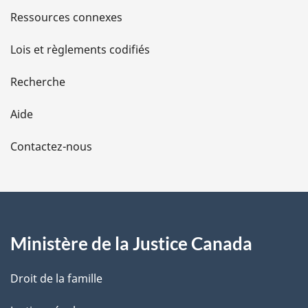
s
Ressources connexes
d
Lois et règlements codifiés
e
Recherche
l
Aide
a
Contactez-nous
p
a
g
Ministère de la Justice Canada
e
Droit de la famille