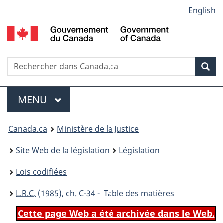
Language
English
Passer
Passer
Passer
au
à
à
selection
contenu
«
la
principal
À
version
propos
HTML
Recherche
R
Rec
de
simplifiée
d
ce
C
Menu
site
MENU
PRINCIPAL
You
Canada.ca
Ministère de la Justice
are
Site Web de la législation
Législation
here:
Lois codifiées
L.R.C.
(1985), ch. C-34 - Table des matières
Cette page Web a été archivée dans le Web.