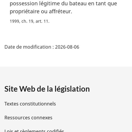
possession légitime du bateau en tant que
:
propriétaire ou affréteur.
1999, ch. 19, art. 11
D
Date de modification :
2026-08-06
é
t
a
Site Web de la législation
i
l
Textes constitutionnels
s
Ressources connexes
d
Lois et règlements codifiés