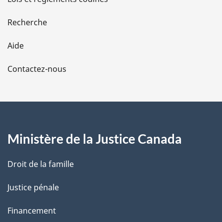
e
Recherche
l
Aide
a
Contactez-nous
p
a
g
Ministère de la Justice Canada
e
Droit de la famille
Justice pénale
Financement