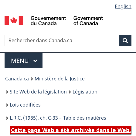
Language
English
Passer
Passer
Passer
au
à
à
selection
contenu
«
la
principal
À
version
propos
HTML
Recherche
R
Rec
de
simplifiée
d
ce
C
Menu
site
MENU
PRINCIPAL
You
Canada.ca
Ministère de la Justice
are
Site Web de la législation
Législation
here:
Lois codifiées
L.R.C.
(1985), ch. C-33 - Table des matières
Cette page Web a été archivée dans le Web.