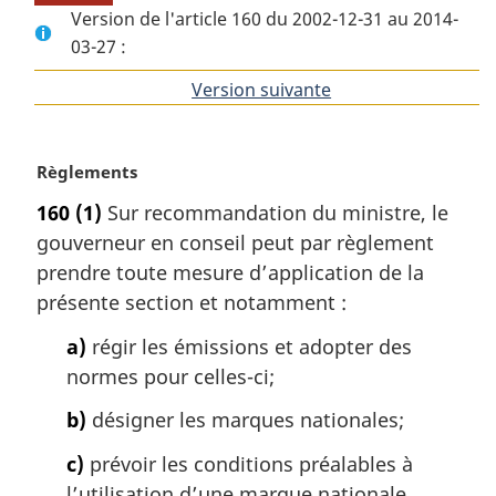
Version de l'article 160 du 2002-12-31 au 2014-
03-27 :
Version suivante
de
l'article
N
Règlements
o
160
(1)
Sur recommandation du ministre, le
t
gouverneur en conseil peut par règlement
e
m
prendre toute mesure d’application de la
a
présente section et notamment :
r
g
a)
régir les émissions et adopter des
i
normes pour celles-ci;
n
a
b)
désigner les marques nationales;
l
c)
prévoir les conditions préalables à
e
:
l’utilisation d’une marque nationale