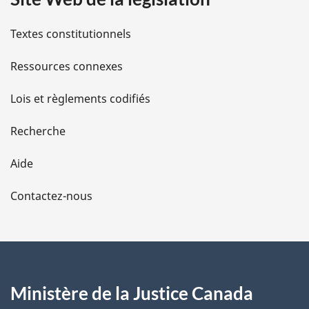
i
l
Textes constitutionnels
s
Ressources connexes
d
Lois et règlements codifiés
e
Recherche
l
Aide
a
Contactez-nous
p
a
g
Ministère de la Justice Canada
e