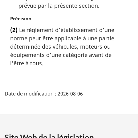
prévue par la présente section.
N
Précision
o
(2)
Le règlement d’établissement d’une
t
norme peut être applicable à une partie
e
m
déterminée des véhicules, moteurs ou
a
équipements d’une catégorie avant de
r
l’être à tous.
g
i
n
D
a
l
Date de modification :
2026-08-06
é
e
:
t
a
Site Web de la législation