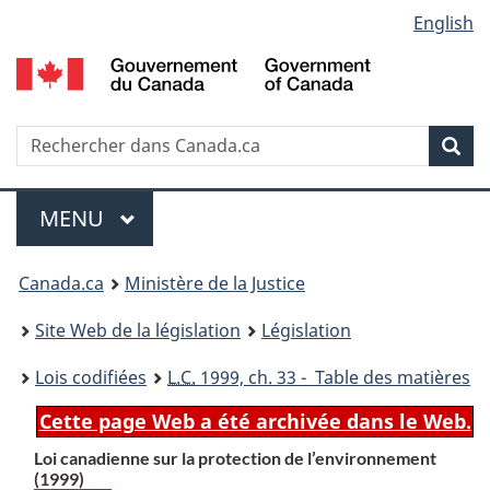
Language
English
Passer
Passer
Passer
au
à
à
selection
contenu
«
la
principal
À
version
propos
HTML
Recherche
R
Rec
de
simplifiée
d
ce
C
Menu
site
MENU
PRINCIPAL
You
Canada.ca
Ministère de la Justice
are
Site Web de la législation
Législation
here:
Lois codifiées
L.C.
1999, ch. 33 - Table des matières
Cette page Web a été archivée dans le Web.
Loi canadienne sur la protection de l’environnement
(1999)