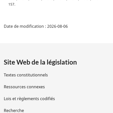
157
i
n
a
D
l
Date de modification :
2026-08-06
e
é
:
t
a
Site Web de la législation
i
l
Textes constitutionnels
s
Ressources connexes
d
Lois et règlements codifiés
e
Recherche