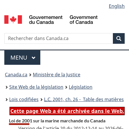
Language
English
Passer
Passer
Passer
au
à
à
selection
contenu
«
la
principal
À
version
propos
HTML
Recherche
R
Rec
de
simplifiée
d
ce
C
Menu
site
MENU
PRINCIPAL
You
Canada.ca
Ministère de la Justice
are
Site Web de la législation
Législation
here:
Lois codifiées
L.C.
2001, ch. 26 - Table des matières
Cette page Web a été archivée dans le Web.
Loi de 2001 sur la marine marchande du Canada
Version de l'article 20 du 2012-12-14 au 2026-06-