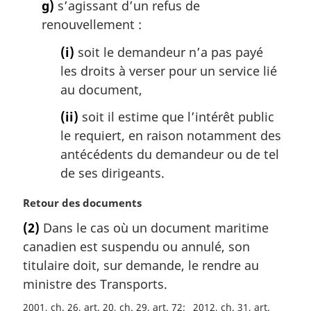
g)
s’agissant d’un refus de
renouvellement :
(i)
soit le demandeur n’a pas payé
les droits à verser pour un service lié
au document,
(ii)
soit il estime que l’intérêt public
le requiert, en raison notamment des
antécédents du demandeur ou de tel
de ses dirigeants.
N
Retour des documents
o
(2)
Dans le cas où un document maritime
t
canadien est suspendu ou annulé, son
e
m
titulaire doit, sur demande, le rendre au
a
ministre des Transports.
r
2001, ch. 26, art. 20, ch. 29, art. 72
2012, ch. 31, art.
g