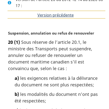
17 :
Version précédente
de
l'article
N
Suspension, annulation ou refus de renouveler
o
20
(1)
Sous réserve de l’article 20.1, le
t
ministre des Transports peut suspendre,
e
m
annuler ou refuser de renouveler un
a
document maritime canadien s’il est
r
convaincu que, selon le cas :
g
i
a)
les exigences relatives à la délivrance
n
du document ne sont plus respectées;
a
l
b)
les modalités du document n’ont pas
e
été respectées;
: