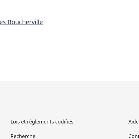
le
le
tunnel
tunnel
les Boucherville
des
des
Îles
Îles
Boucherville
Bouchervill
Lois et règlements codifiés
Aide
Recherche
Cont