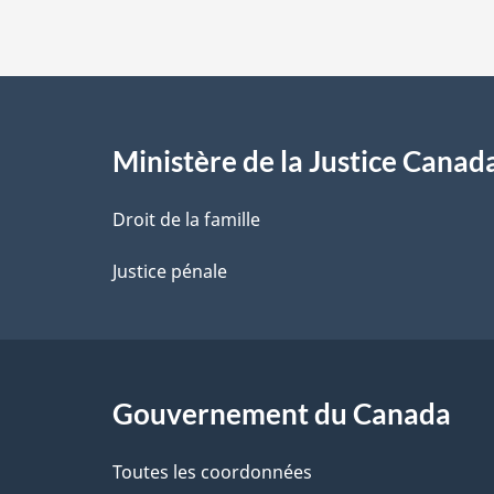
s
d
e
l
Ministère de la Justice Canad
a
Droit de la famille
p
Justice pénale
a
g
Gouvernement du Canada
e
Toutes les coordonnées