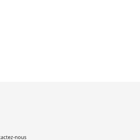
e
actez-nous