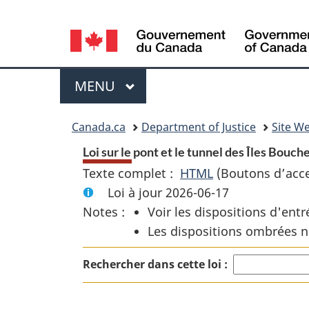
Language
selection
Menu
MENU
PRINCIPAL
You
Canada.ca
Department of Justice
Site We
are
Loi sur le pont et le tunnel des Îles Bouche
Texte complet :
HTML
Texte
(Boutons d’acces
here:
Loi à jour 2026-06-17
complet
Notes :
Voir les dispositions d'entr
:
Les dispositions ombrées n
Loi
sur
Rechercher dans cette loi :
le
pont
et