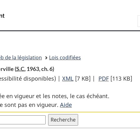
Passer
Passer
Passer
au
à
à
Recherche
contenu
«
la
principal
À
version
propos
HTML
de
simplifiée
ce
b de la législation
Lois codifiées
site
rville (
S.C.
1963, ch. 6)
sibilité disponibles) |
XML
Texte
[7 KB]
|
PDF
Texte
[113 KB]
complet
complet
ée en vigueur et les notes, le cas échéant.
:
:
e sont pas en vigueur.
Aide
Loi
Loi
sur
sur
le
le
pont
pont
et
et