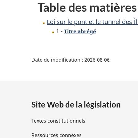
Table des matières
le
tunnel
Loi sur le pont et le tunnel des Î
des
1 -
Titre abrégé
Îles
Boucherville
D
Date de modification :
2026-08-06
é
t
a
Site Web de la législation
i
Textes constitutionnels
l
Ressources connexes