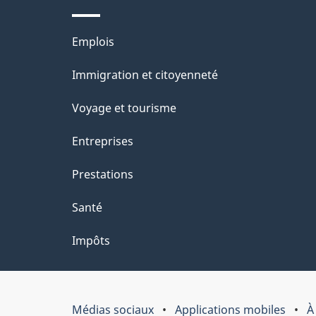
Thèmes
Emplois
et
Immigration et citoyenneté
sujets
Voyage et tourisme
Entreprises
Prestations
Santé
Impôts
Médias sociaux
Applications mobiles
À