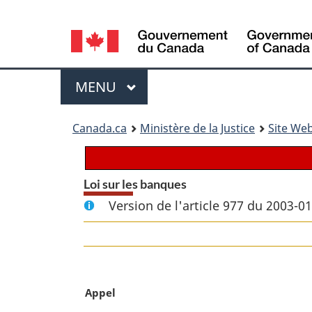
Language
selection
Menu
MENU
PRINCIPAL
You
Canada.ca
Ministère de la Justice
Site Web
are
here:
Loi sur les banques
Version de l'article 977 du 2003-0
N
Appel
o