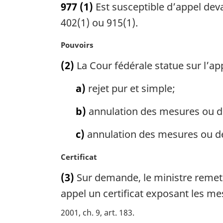
977
(1)
Est susceptible d’appel dev
t
e
402(1) ou 915(1).
m
a
N
Pouvoirs
r
o
(2)
La Cour fédérale statue sur l’ap
g
t
i
e
a)
rejet pur et simple;
n
m
a
a
b)
annulation des mesures ou d
l
r
e
g
c)
annulation des mesures ou déc
:
i
n
N
Certificat
a
o
l
(3)
Sur demande, le ministre remet à
t
e
e
appel un certificat exposant les mes
:
m
2001, ch. 9, art. 183
a