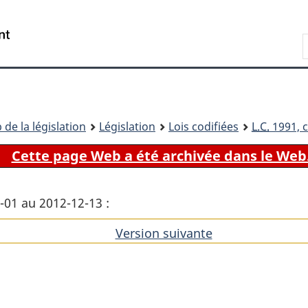
Passer
Passer
Passer
au
à
à
Recherche
contenu
«
la
principal
À
version
propos
HTML
de
simplifiée
ce
 de la législation
Législation
Lois codifiées
L.C.
1991, c
site
Cette page Web a été archivée dans le Web
1-01 au 2012-12-13 :
Version suivante
de
l'article