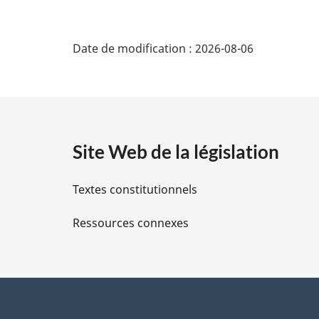
r
g
D
i
Date de modification :
2026-08-06
n
é
a
l
t
e
:
a
Site Web de la législation
i
Textes constitutionnels
l
Ressources connexes
s
d
e