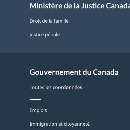
l
Ministère de la Justice Canad
a
Droit de la famille
p
Justice pénale
a
g
Gouvernement du Canada
e
Toutes les coordonnées
Thèmes
Emplois
et
Immigration et citoyenneté