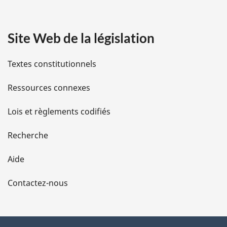
a
Site Web de la législation
i
l
Textes constitutionnels
s
Ressources connexes
d
Lois et règlements codifiés
e
Recherche
l
Aide
a
Contactez-nous
p
a