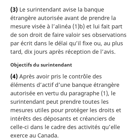
o
(3)
Le surintendant avise la banque
t
étrangère autorisée avant de prendre la
e
m
mesure visée à l’alinéa (1)b) et lui fait part
a
de son droit de faire valoir ses observations
r
par écrit dans le délai qu’il fixe ou, au plus
g
tard, dix jours après réception de l’avis.
i
n
N
Objectifs du surintendant
a
o
l
(4)
Après avoir pris le contrôle des
t
e
éléments d’actif d’une banque étrangère
e
:
m
autorisée en vertu du paragraphe (1), le
a
surintendant peut prendre toutes les
r
mesures utiles pour protéger les droits et
g
intérêts des déposants et créanciers de
i
celle-ci dans le cadre des activités qu’elle
n
a
exerce au Canada.