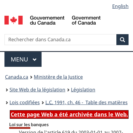
Language
English
Passer
Passer
Passer
au
à
à
selection
contenu
«
la
principal
À
version
propos
HTML
Recherche
R
Rec
de
simplifiée
d
ce
C
Menu
site
MENU
PRINCIPAL
You
Canada.ca
Ministère de la Justice
are
Site Web de la législation
Législation
here:
Lois codifiées
L.C.
1991, ch. 46 - Table des matières
Cette page Web a été archivée dans le Web.
Loi sur les banques
Version de l'article 619 du 2003-01-01 au 2007-