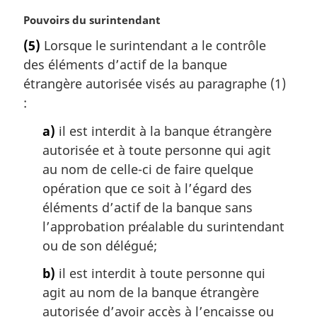
l
e
N
Pouvoirs du surintendant
:
o
(5)
Lorsque le surintendant a le contrôle
t
des éléments d’actif de la banque
e
m
étrangère autorisée visés au paragraphe (1)
a
:
r
g
a)
il est interdit à la banque étrangère
i
autorisée et à toute personne qui agit
n
au nom de celle-ci de faire quelque
a
opération que ce soit à l’égard des
l
éléments d’actif de la banque sans
e
:
l’approbation préalable du surintendant
ou de son délégué;
b)
il est interdit à toute personne qui
agit au nom de la banque étrangère
autorisée d’avoir accès à l’encaisse ou