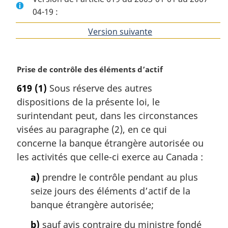
04-19 :
Version suivante
de
l'article
N
Prise de contrôle des éléments d’actif
o
619
(1)
Sous réserve des autres
t
dispositions de la présente loi, le
e
m
surintendant peut, dans les circonstances
a
visées au paragraphe (2), en ce qui
r
concerne la banque étrangère autorisée ou
g
les activités que celle-ci exerce au Canada :
i
n
a)
prendre le contrôle pendant au plus
a
seize jours des éléments d’actif de la
l
banque étrangère autorisée;
e
:
b)
sauf avis contraire du ministre fondé