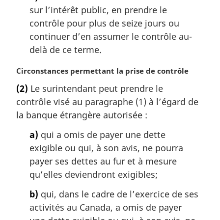
sur l’intérêt public, en prendre le
contrôle pour plus de seize jours ou
continuer d’en assumer le contrôle au-
delà de ce terme.
N
Circonstances permettant la prise de contrôle
o
(2)
Le surintendant peut prendre le
t
contrôle visé au paragraphe (1) à l’égard de
e
m
la banque étrangère autorisée :
a
a)
qui a omis de payer une dette
r
g
exigible ou qui, à son avis, ne pourra
i
payer ses dettes au fur et à mesure
n
qu’elles deviendront exigibles;
a
l
b)
qui, dans le cadre de l’exercice de ses
e
activités au Canada, a omis de payer
: