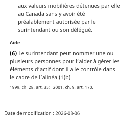
aux valeurs mobilières détenues par elle
au Canada sans y avoir été
préalablement autorisée par le
surintendant ou son délégué.
N
Aide
o
(6)
Le surintendant peut nommer une ou
t
plusieurs personnes pour l’aider à gérer les
e
m
éléments d’actif dont il a le contrôle dans
a
le cadre de l’alinéa (1)b).
r
1999, ch. 28, art. 35
2001, ch. 9, art. 170
g
i
n
D
a
Date de modification :
2026-08-06
l
é
e
:
t