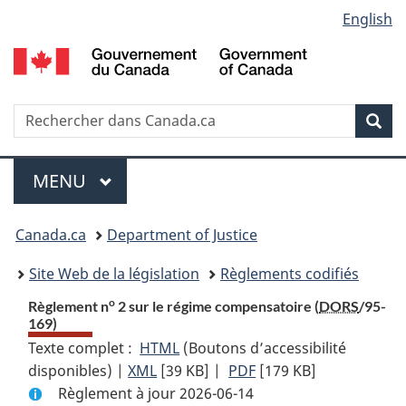
Language
English
Passer
Passer
Passer
au
à
à
selection
contenu
«
la
principal
À
version
propos
HTML
Recherche
R
Rec
de
simplifiée
d
ce
C
Menu
site
MENU
PRINCIPAL
You
Canada.ca
Department of Justice
are
Site Web de la législation
Règlements codifiés
here:
o
Règlement n
2 sur le régime compensatoire (
DORS
/95-
169)
Texte complet :
HTML
Texte
(Boutons d’accessibilité
disponibles) |
XML
Texte
[39 KB]
complet
|
PDF
Texte
[179 KB]
Règlement à jour 2026-06-14
complet
:
complet