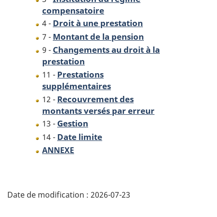
compensatoire
Droit à une prestation
4 -
Montant de la pension
7 -
Changements au droit à la
9 -
prestation
Prestations
11 -
supplémentaires
Recouvrement des
12 -
montants versés par erreur
Gestion
13 -
Date limite
14 -
ANNEXE
D
Date de modification :
2026-07-23
é