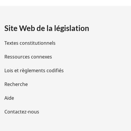
t
a
Site Web de la législation
i
l
Textes constitutionnels
s
Ressources connexes
d
Lois et règlements codifiés
e
Recherche
l
Aide
a
Contactez-nous
p
a