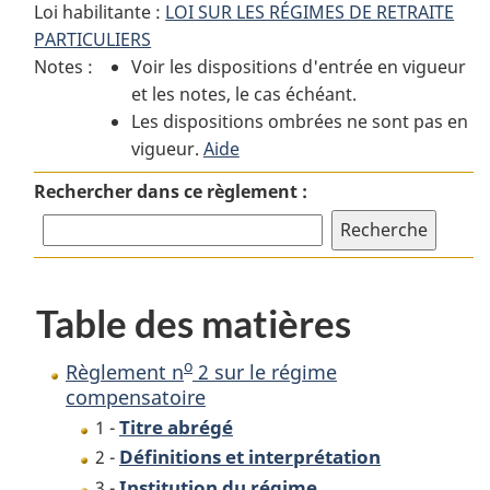
Loi habilitante :
LOI SUR LES RÉGIMES DE RETRAITE
:
Règlement
:
o
PARTICULIERS
Règlement
n
Règlement
o
o
Notes :
Voir les dispositions d'entrée en vigueur
n
2
n
et les notes, le cas échéant.
2
sur
2
Les dispositions ombrées ne sont pas en
sur
le
sur
vigueur.
le
Aide
régime
le
régime
compensatoire
régime
Rechercher dans ce règlement :
compensatoire
compensatoire
Table des matières
o
Règlement n
2 sur le régime
compensatoire
Titre abrégé
1 -
Définitions et interprétation
2 -
Institution du régime
3 -