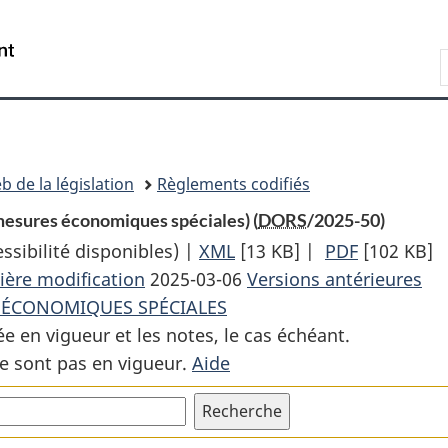
Passer
Passer
Passer
au
à
à
Recherche
contenu
«
la
principal
À
version
propos
HTML
de
simplifiée
ce
b de la législation
Règlements codifiés
site
(mesures économiques spéciales) (
DORS
/2025-50)
sibilité disponibles) |
XML
Texte
[13 KB]
|
PDF
Texte
[102 KB]
ière modification
2025-03-06
complet
Versions antérieures
complet
S ÉCONOMIQUES SPÉCIALES
:
:
ée en vigueur et les notes, le cas échéant.
Décret
Décret
e sont pas en vigueur.
Aide
sur
sur
des
des
autorisations
autorisati
par
par