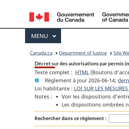
Language
selection
Menu
MENU
PRINCIPAL
You
Canada.ca
Department of Justice
Site We
are
Décret sur des autorisations par permis 
Texte complet :
HTML
Texte
(Boutons d’acces
here:
Règlement à jour 2026-06-14;
complet
dern
Loi habilitante :
LOI SUR LES MESURE
:
Notes :
Voir les dispositions d'entr
Décret
Les dispositions ombrées n
sur
des
Rechercher dans ce règlement :
autorisations
par