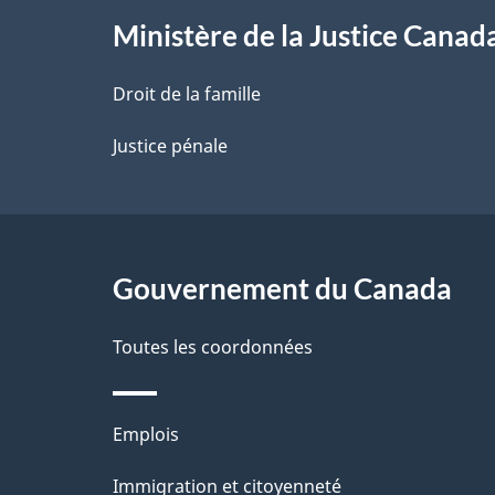
l
Ministère de la Justice Canad
a
Droit de la famille
p
Justice pénale
a
g
Gouvernement du Canada
e
Toutes les coordonnées
Thèmes
Emplois
et
Immigration et citoyenneté