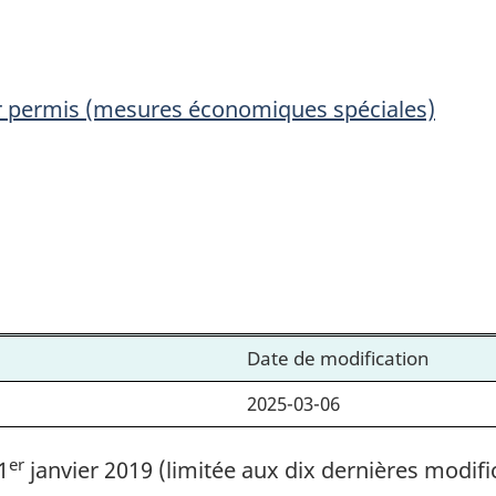
permis
permis
(mesures
(mesures
économiques
économiq
ar permis (mesures économiques spéciales)
spéciales)
spéciales)
Date de modification
2025-03-06
er
1
janvier 2019 (limitée aux dix dernières modifi