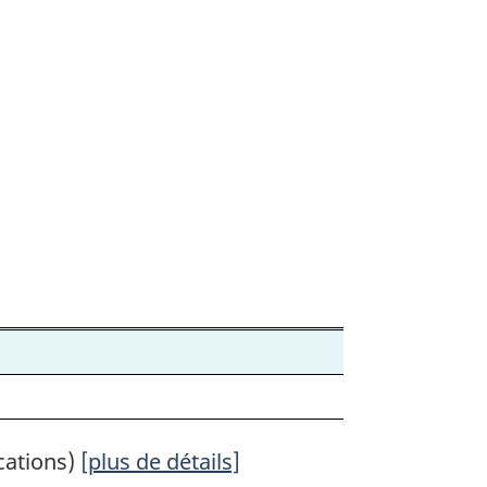
ues
cations)
[plus de détails]