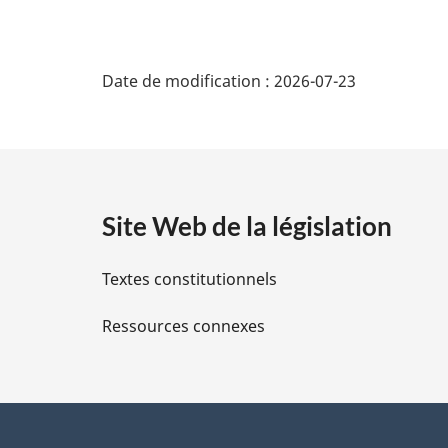
D
Date de modification :
2026-07-23
é
t
a
Site Web de la législation
i
Textes constitutionnels
l
Ressources connexes
s
d
e