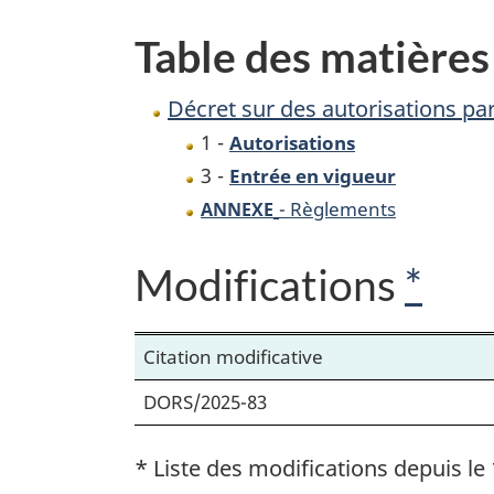
permis
Table des matières
(mesures
économiques
Décret sur des autorisations p
spéciales)
1 -
Autorisations
3 -
Entrée en vigueur
- Règlements
ANNEXE
Modifications
*
Citation modificative
DORS/2025-83
* Liste des modifications depuis le 