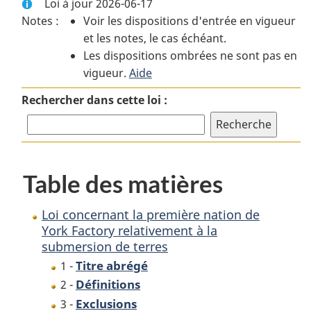
Loi à jour 2026-06-17
complet
:
complet
Notes :
Voir les dispositions d'entrée en vigueur
:
Loi
:
et les notes, le cas échéant.
Loi
concernant
Loi
Les dispositions ombrées ne sont pas en
concernant
la
concernant
vigueur.
la
Aide
première
la
première
nation
première
Rechercher dans cette loi :
nation
de
nation
de
York
de
York
Factory
York
Factory
relativement
Factory
Table des matières
relativement
à
relativement
à
la
à
la
submersion
la
Loi concernant la première nation de
submersion
de
submersion
York Factory relativement à la
submersion de terres
de
terres
de
terres
terres
Titre abrégé
1 -
Définitions
2 -
Exclusions
3 -