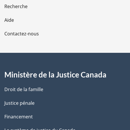
e
Recherche
l
Aide
a
Contactez-nous
p
a
g
Ministère de la Justice Canada
e
Droit de la famille
Justice pénale
Financement