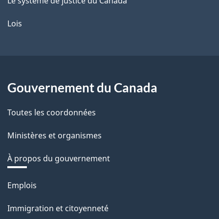
Le système de justice du Canada
Lois
Gouvernement du Canada
Toutes les coordonnées
Ministères et organismes
À propos du gouvernement
Thèmes
Emplois
et
Immigration et citoyenneté
sujets