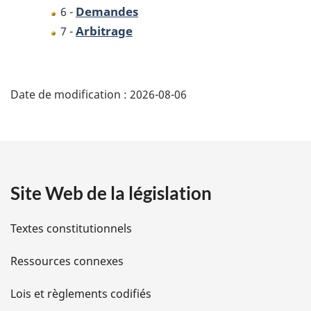
Demandes
6 -
Arbitrage
7 -
D
Date de modification :
2026-08-06
é
t
a
Site Web de la législation
i
l
Textes constitutionnels
s
Ressources connexes
d
Lois et règlements codifiés