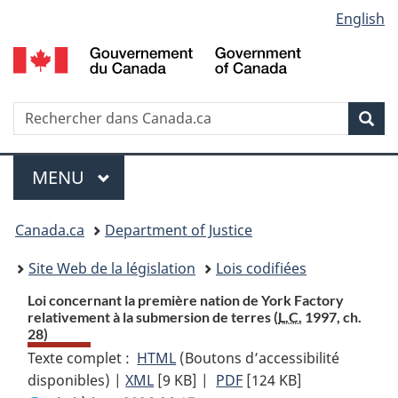
Language
English
Passer
Passer
Passer
au
à
à
selection
contenu
«
la
principal
À
version
propos
HTML
Recherche
R
Rec
de
simplifiée
d
ce
C
Menu
site
MENU
PRINCIPAL
You
Canada.ca
Department of Justice
are
Site Web de la législation
Lois codifiées
here:
Loi concernant la première nation de York Factory
relativement à la submersion de terres (
L.C.
1997, ch.
28)
Texte complet :
HTML
Texte
(Boutons d’accessibilité
disponibles) |
XML
Texte
[9 KB]
complet
|
PDF
Texte
[124 KB]