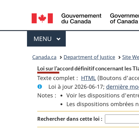
Language
selection
Menu
MENU
PRINCIPAL
You
Canada.ca
Department of Justice
Site We
are
Loi sur l’accord définitif concernant les Tl
Texte complet :
HTML
Texte
(Boutons d’acces
here:
Loi à jour 2026-06-17;
complet
dernière mod
Notes :
Voir les dispositions d'entr
:
Les dispositions ombrées n
Loi
sur
Rechercher dans cette loi :
l’accord
définitif
concernant