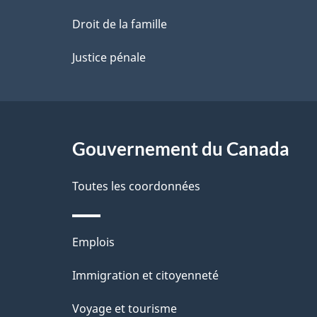
a
Droit de la famille
p
Justice pénale
a
g
Gouvernement du Canada
e
Toutes les coordonnées
Thèmes
Emplois
et
Immigration et citoyenneté
sujets
Voyage et tourisme