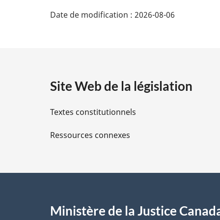
D
Date de modification :
2026-08-06
é
t
a
Site Web de la législation
i
Textes constitutionnels
l
Ressources connexes
s
d
e
l
Ministère de la Justice Canad