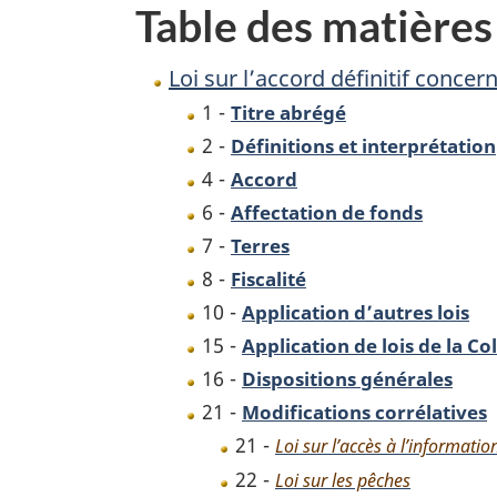
Table des matières
les
Tlaamins
Loi sur l’accord définitif concer
1 -
Titre abrégé
2 -
Définitions et interprétation
4 -
Accord
6 -
Affectation de fonds
7 -
Terres
8 -
Fiscalité
10 -
Application d’autres lois
15 -
Application de lois de la C
16 -
Dispositions générales
21 -
Modifications corrélatives
21 -
Loi sur l’accès à l’informatio
22 -
Loi sur les pêches