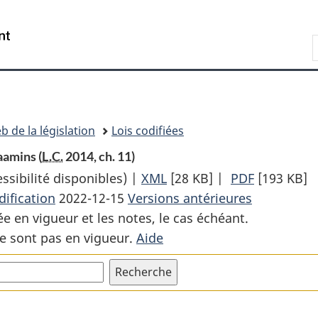
Passer
Passer
Passer
au
à
à
Recherche
contenu
«
la
principal
À
version
propos
HTML
de
simplifiée
ce
b de la législation
Lois codifiées
site
aamins (
L.C.
2014, ch. 11)
sibilité disponibles) |
XML
Texte
[28 KB]
|
PDF
Texte
[193 KB]
ification
2022-12-15
Versions antérieures
complet
complet
ée en vigueur et les notes, le cas échéant.
:
:
e sont pas en vigueur.
Aide
Loi
Loi
sur
sur
l’accord
l’accord
définitif
définitif
concernant
concernan