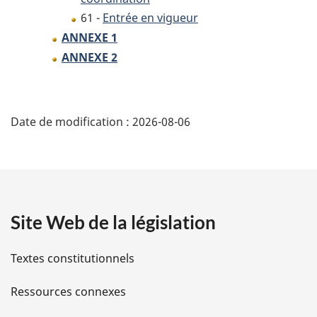
61 -
Entrée en vigueur
ANNEXE 1
ANNEXE 2
D
Date de modification :
2026-08-06
é
t
a
Site Web de la législation
i
l
Textes constitutionnels
s
Ressources connexes