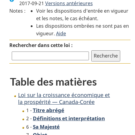
2017-09-21
Versions antérieures
:
Loi
:
Notes :
Voir les dispositions d'entrée en vigueur
Loi
sur
Loi
et les notes, le cas échéant.
sur
la
sur
Les dispositions ombrées ne sont pas en
la
croissance
la
vigueur.
croissance
Aide
économique
croissance
économique
et
économique
Rechercher dans cette loi :
et
la
et
la
prospérité
la
prospérité
—
prospérité
—
Canada-
—
Table des matières
Canada-
Corée
Canada-
Corée
Corée
Loi sur la croissance économique et
la prospérité — Canada-Corée
Titre abrégé
1 -
Définitions et interprétation
2 -
Sa Majesté
6 -
Objet