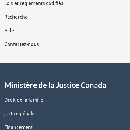
d
Lois et règlements codifiés
e
Recherche
l
Aide
a
Contactez-nous
p
a
g
Ministère de la Justice Canada
e
Droit de la famille
Justice pénale
Financement