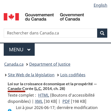
Language
English
Passer
Passer
Passer
au
à
à
selection
contenu
«
la
principal
À
version
propos
HTML
Recherche
R
Rec
de
simplifiée
d
ce
C
Menu
site
MENU
PRINCIPAL
You
Canada.ca
Department of Justice
are
Site Web de la législation
Lois codifiées
here:
Loi sur la croissance économique et la prospérité —
Canada-Corée (
L.C.
2014, ch. 28)
Texte complet :
HTML
Texte
(Boutons d’accessibilité
disponibles) |
XML
Texte
[30 KB]
complet
|
PDF
Texte
[198 KB]
Loi à jour 2026-06-17; dernière modification
complet
:
complet